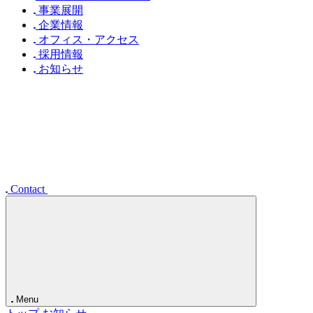
U
C
N
D
O
A
N
I
U
W
N
B
E
A
N
N
D
O
I
S
I
U
W
R
T
E
A
N
L
T
O
I
S
D
E
W
R
T
D
A
UNION TEC
Ja
En
ユニオンテックの強み
事業展開
企業情報
オフィス・アクセス
採用情報
お知らせ