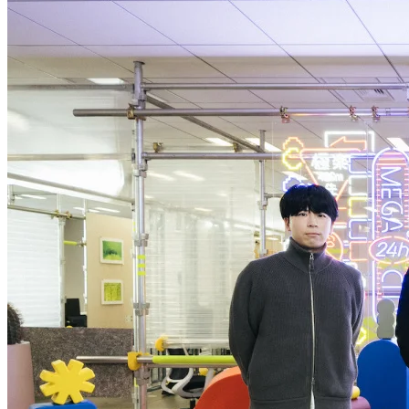
移転プロジェクトインタビュー前編
では、これからのオフィ
スのあり方について移転の背景やプロセスを踏まえて語りま
した。後編では、アート作品のディレクションを担当した
WA!moto.氏
の話を中心に、ユニオンテックがオフィスへの
付加価値を“アート”とした経緯や思いについて、クリエイテ
ィブディレクター・赤枝泰明、設計デザイナー・中村麟太
郎、萩田とともに振り返っていきます。