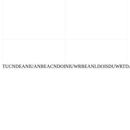
R
T
D
A
N
L
T
U
C
N
D
E
A
N
I
D
A
N
B
E
U
C
N
D
O
A
N
I
U
W
N
B
E
A
N
N
D
O
I
S