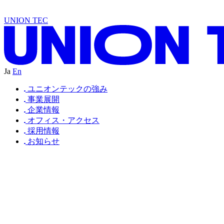
U
W
R
T
D
A
N
L
T
U
I
S
D
E
A
R
T
D
A
N
L
T
U
C
N
D
E
A
N
I
D
A
N
B
E
U
C
N
D
O
UNION TEC
Ja
En
ユニオンテックの強み