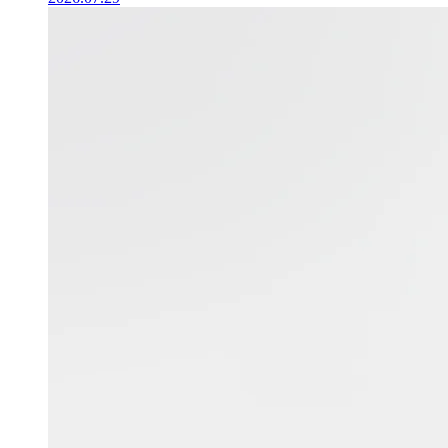
博展・高橋匠氏が、空間デザイナー
のための対話型イベント
「Designers Edge（デザイナーズエ
ッジ）」に登壇
2026.07.29