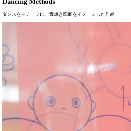
Menu
トップ
お知らせ
Dancing Methods
News
2024.06.25
ART
Dancing Methods
ダンスをモチーフに、青焼き図面をイメージした作品