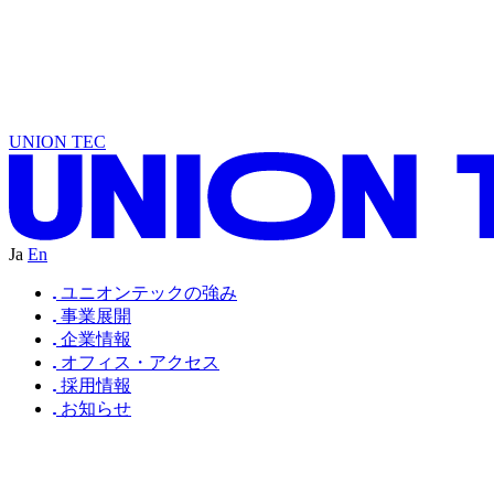
U
W
R
T
D
A
N
L
T
U
I
S
D
E
A
R
T
D
A
N
L
T
U
C
N
D
E
A
N
I
D
A
N
B
E
U
C
N
D
O
UNION TEC