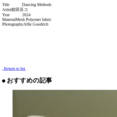
前田豆コ
1993年東京都出身。2020年からイラストレーター・アーティ
ストとして活動を始める。
幼少の頃から習っていたダンスの影響で身体を使った表現に
関心を持ち、身体の伸縮によって生まれる張りやシワの美し
さに着目したふくよかな体型の人物を描いている。
開放的なキャラクターたちがユーモラスに描かれる作品に海
外からのオファーも急増。韓国でのアートフェア出展が決定
するなど、その活躍を世界へと広げている。
https://www.instagram.com/mameko_maeda/
DETAILS
Title Dancing Methods
Artist前田豆コ
Year 2024
MaterialMesh Polyester fabric
PhotographyAlfie Goodrich