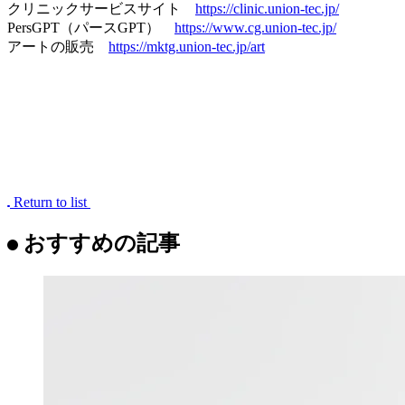
代表取締役：大川祐介
ミッション：Build a new standard.
事業内容
コーポレート
https://www.union-tec.jp/
ユニオンテックの事業一覧
https://www.union-tec.jp/service/
オフィスサービスサイト
https://service.union-tec.jp/
クリニックサービスサイト
https://clinic.union-tec.jp/
PersGPT（パースGPT）
https://www.cg.union-tec.jp/
アートの販売
https://mktg.union-tec.jp/art
Return to list
おすすめの記事