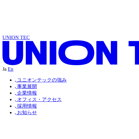
W
R
T
D
A
N
L
T
U
C
S
D
E
A
N
T
D
A
N
B
T
U
C
N
D
E
A
N
I
U
A
N
B
E
A
C
N
D
O
UNION TEC
Ja
En
ユニオンテックの強み