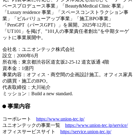
会社概要
2000年6月にクロス・床等内装仕上げ工事業として設立。オ
フィスやショップを中心にブランディング・設計デザイン・
施工をトータルでプロデュースする空間創造事業を展開し、
10,000件以上の施工実績を持つ。2016年に建設業界のプラッ
トフォーム事業を立ち上げ、2021年4月に事業部門を分社
化。内装事業に特化し、デジタル知見も活用して「ワークス
ペースプロデュース事業」「Beauty&Medical Clinic 事業」
「Luxury residence 事業」「スペースコンストラクション事
業」「ビルバリューアップ事業」「施工BPO事業」
「PersGPT（パースGPT）」を展開。2025年12月に
「UT101」を掲げ、”101人の事業責任者創出”を中期ターゲ
ットに事業展開中。
会社名：ユニオンテック株式会社
設立：2000年6月
所在地：東京都渋谷区道玄坂2-25-12 道玄坂通 4階
資本金：1億円
事業内容：オフィス・商空間の企画設計施工。オフィス家具
の購買・施工のBPO。