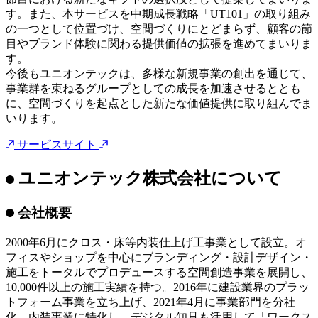
贈る相手を想う気持ちが、かたちとして伝わり、ずっと残
る。「オリギフ」を通じて、そんなギフト体験を届けてまい
ります。
今後の展望
当社は今後、「オリギフ」を開業・移転・出店祝いなどのビ
ジネスギフトとして展開し、企業・店舗・クリニックなどの
節目における新たなギフトの選択肢として提案してまいりま
す。また、本サービスを中期成長戦略「UT101」の取り組み
の一つとして位置づけ、空間づくりにとどまらず、顧客の節
目やブランド体験に関わる提供価値の拡張を進めてまいりま
す。
今後もユニオンテックは、多様な新規事業の創出を通じて、
事業群を束ねるグループとしての成長を加速させるととも
に、空間づくりを起点とした新たな価値提供に取り組んでま
いります。
サービスサイト
ユニオンテック株式会社について