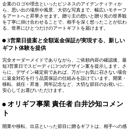
のではなく、アートを迎え入れるオフィスや住まいといった
「空間そのもの」が持つ空気感やイメージを反映し、飾る場
所に自然に調和する「その場所のためだけの一枚」を仕立て
ます。
ビジネスの理念から個人の思い出まで、多彩な
アイデンティティを可視化
企業のロゴや理念といったビジネスのアイデンティティか
ら、思い出の場所や風景、大切な写真まで、幅広いモチーフ
をアートへと昇華させます。贈り主の想いと贈り先の世界観
を丁寧に掛け合わせることで、相手を深く想ったことが伝わ
る、世界にひとつだけのアートギフトを届けます。
3営業日提案と全額返金保証が実現する、新しい
ギフト体験を提供
完全オーダーメイドでありながら、ご依頼内容の確認後、最
短3営業日でスピーディに3つのデザイン案を提示します。さ
らに、デザイン確定前であれば、万が一お気に召さない場合
に返金対応を行う品質保証の仕組みを設けています。開業・