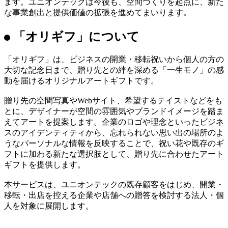
入
し、空間設計の視点を生かしたアートの提案を進めていま
す。こうした背景を受け、空間デザイン・施工で培った知見
とアート提案のノウハウを生かし、贈り先の空間やブランド
イメージに合わせたビジネスギフトとして、オリジナルアー
トギフト「オリギフ」の本格提供を開始しました。
本サービスは、今後5年間で“101名の事業責任者”の創出を目
指す
中期成長戦略「UT101」
の取り組みの一つとして展開し
ます。ユニオンテックは今後も、空間づくりを起点に、新た
な事業創出と提供価値の拡張を進めてまいります。
「オリギフ」について
「オリギフ」は、ビジネスの開業・移転祝いから個人の方の
大切な記念日まで、贈り先との絆を深める「一生モノ」の感
動を届けるオリジナルアートギフトです。
贈り先の空間写真やWebサイト、希望するテイストなどをも
とに、デザイナーが空間の雰囲気やブランドイメージを踏ま
えてアートを提案します。企業のロゴや理念といったビジネ
スのアイデンティティから、忘れられない思い出の場所のよ