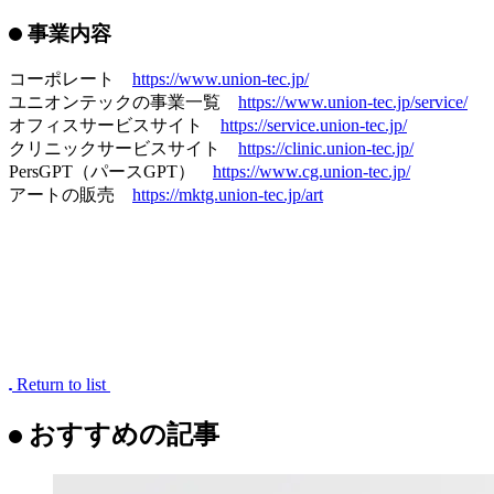
会社名：ユニオンテック株式会社
設立：2000年6月
所在地：東京都渋谷区道玄坂2-25-12 道玄坂通 4階
資本金：1億円
事業内容：オフィス・商空間の企画設計施工。オフィス家具
の購買・施工のBPO。
代表取締役：大川祐介
ミッション：Build a new standard.
事業内容
コーポレート
https://www.union-tec.jp/
ユニオンテックの事業一覧
https://www.union-tec.jp/service/
オフィスサービスサイト
https://service.union-tec.jp/
クリニックサービスサイト
https://clinic.union-tec.jp/
PersGPT（パースGPT）
https://www.cg.union-tec.jp/
アートの販売
https://mktg.union-tec.jp/art