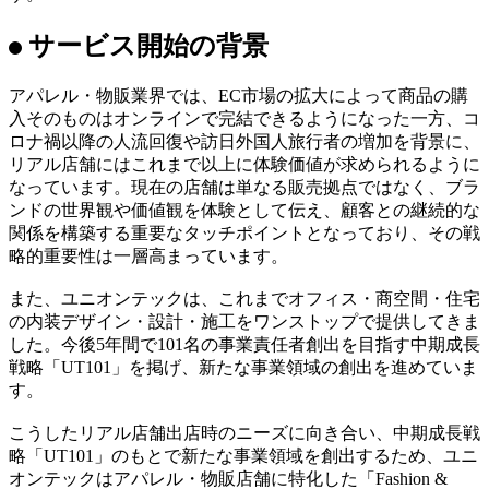
Fashion & Retail store design事業部 公式サイト
本サービスでは、物件契約前の初回CGシミュレーションを
無償で提供し、出店者の意向やブランドの世界観を早期に可
視化します。その後の設計・施工、竣工写真撮影、開業後の
メンテナンスまで一貫して対応。スピード感のある提案と、
施主の意向に寄り添った設計・施工により、店舗デザイン・
設計・施工、開業後のメンテナンスまで一貫して支援しま
す。
サービス開始の背景
アパレル・物販業界では、EC市場の拡大によって商品の購
入そのものはオンラインで完結できるようになった一方、コ
ロナ禍以降の人流回復や訪日外国人旅行者の増加を背景に、
リアル店舗にはこれまで以上に体験価値が求められるように
なっています。現在の店舗は単なる販売拠点ではなく、ブラ
ンドの世界観や価値観を体験として伝え、顧客との継続的な
関係を構築する重要なタッチポイントとなっており、その戦
略的重要性は一層高まっています。