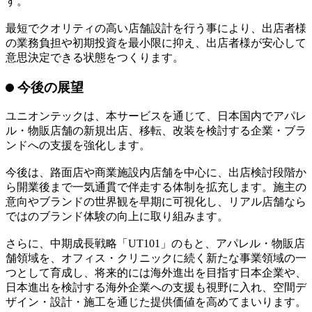
す。オンラインで多くの情報に触れられる時代だからこそ、
リアル店舗でしか生まれない体験や、人と人が交流する空間
の価値は、ますます高まっていると考えています。
一方で、近年は賃料や建築コストの上昇により、出店判断の
難易度も高まっています。私たちは、物件契約前の早い段階
からCGを活用して出店イメージを可視化し、ブランドの世
界観や店舗の方向性を具体的に共有できる環境を提供しま
す。
最短でクオリティの高い店舗設計を行う事により、出店者様
の業務負担や初期投資を最小限に抑え、出店者様が安心して
意思決定できる状態をつくります。
今後の展望
ユニオンテックは、本サービスを通じて、日本国内でアパレ
ル・物販店舗の新規出店、移転、改装を検討する企業・ブラ
ンドへの支援を強化します。
今後は、路面店や商業施設内店舗を中心に、出店検討段階か
ら開業後まで一気通貫で伴走する体制を拡充します。施主の