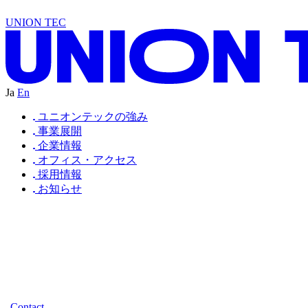
D
O
I
S
D
U
W
R
T
D
A
N
L
T
U
I
S
D
E
A
R
T
D
A
N
L
T
U
C
N
D
E
A
N
I
D
A
N
B
E
UNION TEC
Ja
En
ユニオンテックの強み
事業展開
企業情報
オフィス・アクセス
採用情報