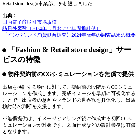
また、ユニオンテックは、これまでオフィス・商空間・住宅
の内装デザイン・設計・施工をワンストップで提供してきま
した。今後5年間で101名の事業責任者創出を目指す中期成長
戦略「UT101」を掲げ、新たな事業領域の創出を進めていま
す。
こうしたリアル店舗出店時のニーズに向き合い、中期成長戦
略「UT101」のもとで新たな事業領域を創出するため、ユニ
オンテックはアパレル・物販店舗に特化した「Fashion &
Retail store design事業部」を新設しました。
出典：
国内電子商取引市場規模
訪日外客数（2024年12月および年間推計値）
【インバウンド消費動向調査】2024年暦年の調査結果の概要
「Fashion & Retail store design」サー
ビスの特徴
物件契約前のCGシミュレーションを無償で提供