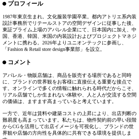
ポップアップ店舗にも対応します。店舗の立ち上げだけでな
く、開業後の運営を見据えた空間づくりを支援します。
Fashion & Retail store design事業部 公式サイト
Fashion & Retail store design 事業部長
坂本想真
プロフィール
1987年東京生まれ。文化服装学園卒業。都内アトリエ系内装
設計事務所でリテールストアの空間デザインに従事した後、
東証プライム上場のアパレル企業にて、日本国内に加え、中
国、香港、韓国、米国の内装設計およびプロジェクトマネジ
メントに携わる。2026年よりユニオンテックに参画し、
「Fashion & Retail store design事業部」を設立。
コメント
アパレル・物販店舗は、商品を販売する場所であると同時
に、ブランドの世界観をお客様に直接伝える重要な接点で