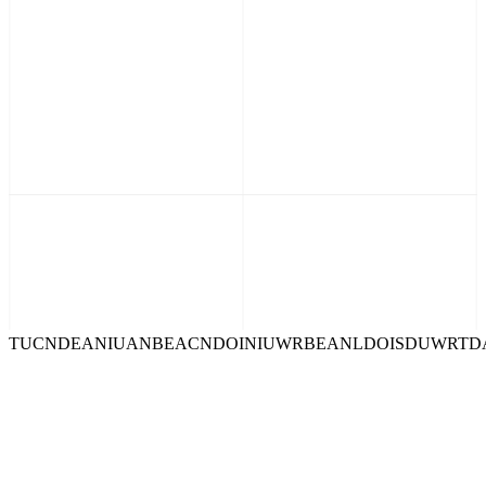
D
O
I
S
D
U
W
R
T
D
A
N
L
T
U
I
S
D
E
A
R
T
D
A
N
L
T
U
C
N
D
E
A
N
I
D
A
N
B
E