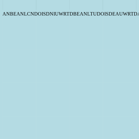
D
E
A
N
I
U
W
D
A
N
B
E
A
N
U
C
N
D
O
I
S
A
N
I
U
W
R
T
N
B
E
A
N
L
T
N
D
O
I
S