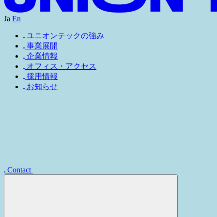
D
E
A
N
I
U
W
D
A
N
B
E
A
N
U
C
N
D
O
I
S
A
N
I
U
W
R
T
N
B
E
A
N
L
T
N
D
O
I
S
UNION TEC
Ja
En
ユニオンテックの強み
事業展開
企業情報
オフィス・アクセス
採用情報
お知らせ