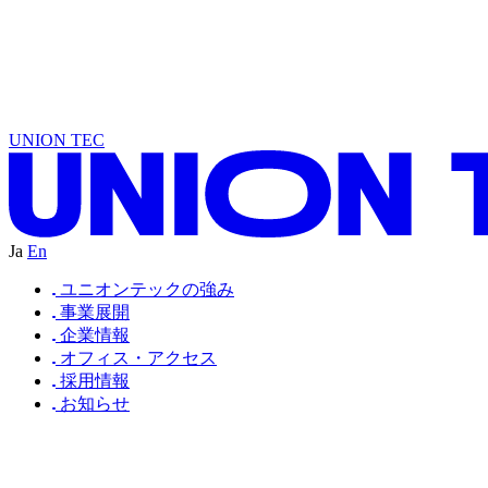
A
N
I
U
W
N
B
E
A
N
N
D
O
I
S
I
U
W
R
T
E
A
N
L
T
O
I
S
D
E
W
R
T
D
A
N
L
T
U
C
S
UNION TEC
Ja
En
ユニオンテックの強み